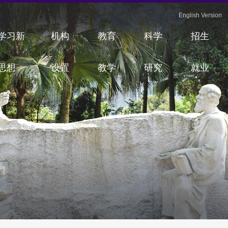
English Version
学习新
机构
教育
科学
招生
思想
设置
教学
研究
就业