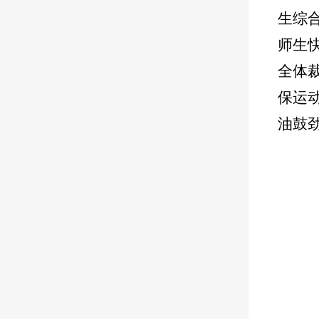
生综
师生
全体
保运
油鼓