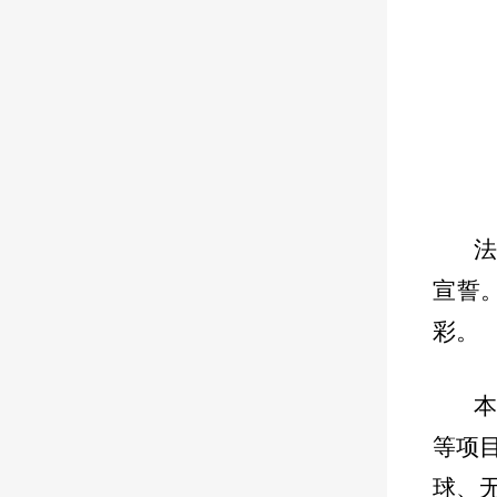
宣誓
彩。
等项
球、