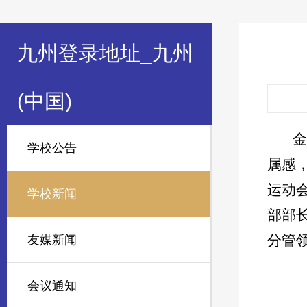
九州登录地址_九州
(中国)
金
学校公告
属感
运动
学校新闻
部部
分管
友媒新闻
会议通知