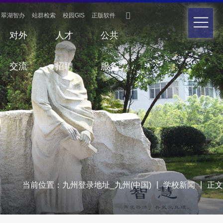

翠湖智办
站群检索
校园GIS
正版软件
对外
人才
公共
交流
招聘
服务
|
|
当前位置：
九州登录地址_九州(中国)
学校新闻
正文