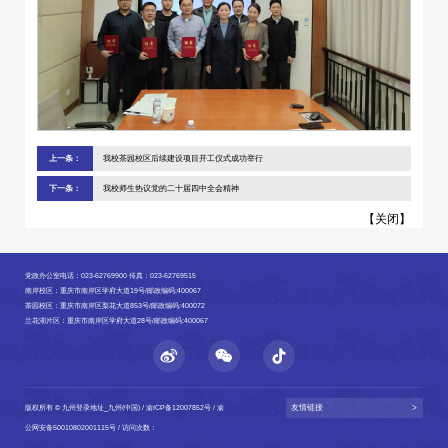
上一条：
我校茶园校区后续建设项目开工仪式成功举行
下一条：
我校师生热议党的二十届四中全会精神
【
关闭
】
党政办公室电话：023-62769900 传真：023-62769515
南岸校区：重庆市南岸区学府大道19号/邮政编码:400067
茶园校区：重庆市南岸区梨花大道853号/邮政编码:400072
兰花湖片区：重庆市南岸区学府大道28号/邮政编码:400067
友情链接
>
版权所有 © 九州登录地址_九州(中国) /
渝ICP备12007852号
/
渝
公网安备50010802001115号
/ 访问次数：