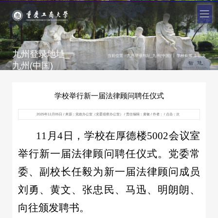
九州登录地址_
|
|
当前位置：
九州登录地址_九州(中国)
学校新闻
正文
九州(中国)
学校举行新一届法律顾问聘任仪式
2025年11月05日 / 来源：党政办公室（党委巡察办公室） / 责任编辑：黄敏 / 作者： / 点击：
次
11月4日，学校在厚德楼5002会议室
举行新一届法律顾问聘任仪式。党委常
委、副校长任毅为新一届法律顾问成员
刘勇、黄文、张忠民、马迅、明朗朗、
向往颁发聘书。