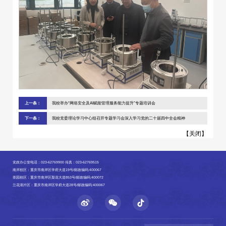
上一条：
我校举办“网络安全及AI赋能管理服务能力提升”专题培训会
下一条：
我校党委理论学习中心组召开专题学习会深入学习党的二十届四中全会精神
【
关闭
】
党政办公室电话：023-62769900 传真：023-62769515
南岸校区：重庆市南岸区学府大道19号/邮政编码:400067
茶园校区：重庆市南岸区梨花大道853号/邮政编码:400072
兰花湖片区：重庆市南岸区学府大道28号/邮政编码:400067