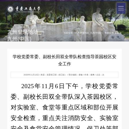
九州登录地址_
|
|
当前位置：
九州登录地址_九州(中国)
学校新闻
正文
九州(中国)
学校党委常委、副校长田双全带队检查指导茶园校区安
全工作
2025年11月13日 / 来源：党委保卫部（保卫处） / 责任编辑：黄敏 / 作者：秦爽 / 点击：
次
2025年11月6日下午，学校党委常
委、副校长田双全带队深入茶园校区，
对实验室、食堂等重点区域和部位开展
安全检查，重点关注消防安全、实验室
安全及食堂安全管理情况。保卫处等部