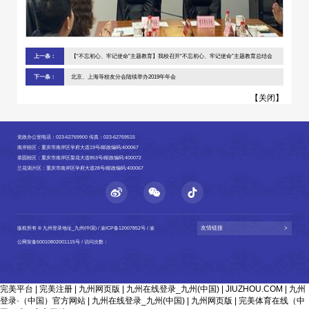
上一条：
【“不忘初心、牢记使命”主题教育】我校召开“不忘初心、牢记使命”主题教育总结会
下一条：
北京、上海等校友分会陆续举办2019年年会
【
关闭
】
党政办公室电话：023-62769900 传真：023-62769515
南岸校区：重庆市南岸区学府大道19号/邮政编码:400067
茶园校区：重庆市南岸区梨花大道853号/邮政编码:400072
兰花湖片区：重庆市南岸区学府大道28号/邮政编码:400067
友情链接
>
版权所有 © 九州登录地址_九州(中国) /
渝ICP备12007852号
/
渝
公网安备50010802001115号
/ 访问次数：
完美平台
|
完美注册
|
九州网页版
|
九州在线登录_九州(中国)
|
JIUZHOU.COM
|
九州
登录·（中国）官方网站
|
九州在线登录_九州(中国)
|
九州网页版
|
完美体育在线（中