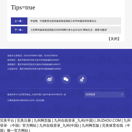
Tips=true
上一条：
华龙网、中国教育在线等媒体报道我校工科学科建设和发展论坛
下一条：
人民网等媒体报道我校主持2025网行者大会分论坛“网络生态：观察与建设”
【
关闭
】
党政办公室电话：023-62769900 传真：023-62769515
南岸校区：重庆市南岸区学府大道19号/邮政编码:400067
茶园校区：重庆市南岸区梨花大道853号/邮政编码:400072
兰花湖片区：重庆市南岸区学府大道28号/邮政编码:400067
友情链接
>
版权所有 © 九州登录地址_九州(中国) /
渝ICP备12007852号
/
渝
公网安备50010802001115号
/ 访问次数：
完美平台
|
完美注册
|
九州网页版
|
九州在线登录_九州(中国)
|
JIUZHOU.COM
|
九州
登录·（中国）官方网站
|
九州在线登录_九州(中国)
|
九州网页版
|
完美体育在线（中
国）唯一官方网站
|