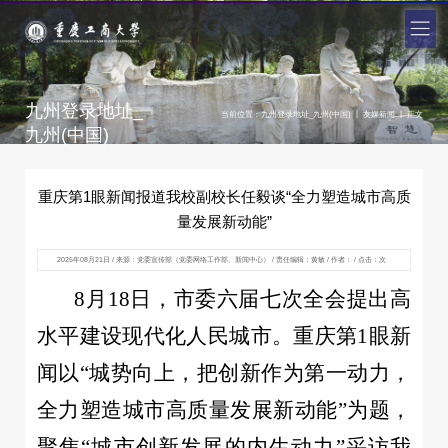
九州登录地址_
|
|
当前位置：
九州登录地址_九州(中国)
友媒新闻
正文
九州(中国)
重庆第1眼新闻报道我校副校长任毅谈“全力塑造城市高质
量发展新动能”
2025年08月21日 / 来源：党委宣传部（党委网络工作部、新闻中心） / 责任编辑：黄敏 / 作者： / 点击：
次
8月18日，市委六届七次全会提出高
水平建设现代化人民城市。重庆第1眼新
闻以“城势向上，把创新作为第一动力，
全力塑造城市高质量发展新动能”为题，
聚焦“城市创新发展的内生动力”采访我