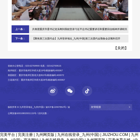
上一条：
共青团重庆市委书记龙东阁到我校宣讲习近平总书记重要讲话和重要回信精神并调研共
青团工作
下一条：
【聚焦第三次团代会】九州登录地址_九州(中国)第三次团代会预备会议顺利召开
【
关闭
】
党政办公室电话：023-62769900 传真：023-62769515
南岸校区：重庆市南岸区学府大道19号/邮政编码:400067
茶园校区：重庆市南岸区梨花大道853号/邮政编码:400072
兰花湖片区：重庆市南岸区学府大道28号/邮政编码:400067
友情链接
>
版权所有 © 九州登录地址_九州(中国) /
渝ICP备12007852号
/
渝
公网安备50010802001115号
/ 访问次数：
完美平台
|
完美注册
|
九州网页版
|
九州在线登录_九州(中国)
|
JIUZHOU.COM
|
九州
登录·（中国）官方网站
|
九州在线登录_九州(中国)
|
九州网页版
|
完美体育在线（中