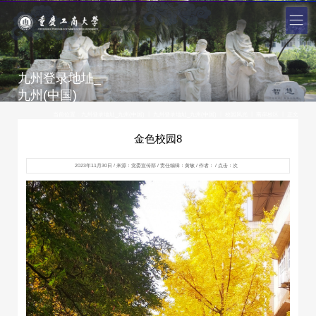
九州登录地址_
九州(中国)
|
|
|
|
当前位置：
九州登录地址_九州(中国)
九州登录地址_九州(中国)
校园风光
南岸校区
正文
金色校园8
2023年11月30日 / 来源：党委宣传部 / 责任编辑：黄敏 / 作者： / 点击：
次