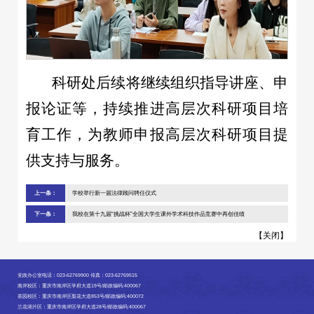
科研处后续将继续组织指导讲座、申
报论证等，持续推进高层次科研项目培
育工作，为教师申报高层次科研项目提
供支持与服务。
上一条：
学校举行新一届法律顾问聘任仪式
下一条：
我校在第十九届“挑战杯”全国大学生课外学术科技作品竞赛中再创佳绩
【
关闭
】
党政办公室电话：023-62769900 传真：023-62769515
南岸校区：重庆市南岸区学府大道19号/邮政编码:400067
茶园校区：重庆市南岸区梨花大道853号/邮政编码:400072
兰花湖片区：重庆市南岸区学府大道28号/邮政编码:400067