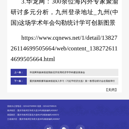
3.华龙网：300余位海内外专家聚渝
研讨多元分析，九州登录地址_九州(中
国)这场学术年会勾勒统计学可创新图景
https://www.cqnews.net/1/detail/13827
26114699505664/web/content_138272611
4699505664.html
上一条：
华龙网等媒体报道我校召开应用经济学学科建设座谈会
下一条：
重庆新闻联播等媒体报道深入学习《习近平经济文选》第一卷理论研讨会在我校举行
【
关闭
】
党政办公室电话：023-62769900 传真：023-62769515
南岸校区：重庆市南岸区学府大道19号/邮政编码:400067
茶园校区：重庆市南岸区梨花大道853号/邮政编码:400072
兰花湖片区：重庆市南岸区学府大道28号/邮政编码:400067