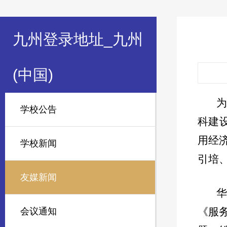
九州登录地址_九州
(中国)
为
学校公告
科建
用经
学校新闻
引培
友媒新闻
华
《服
会议通知