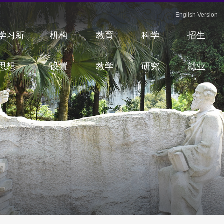
English Version
学习新
机构
教育
科学
招生
思想
设置
教学
研究
就业