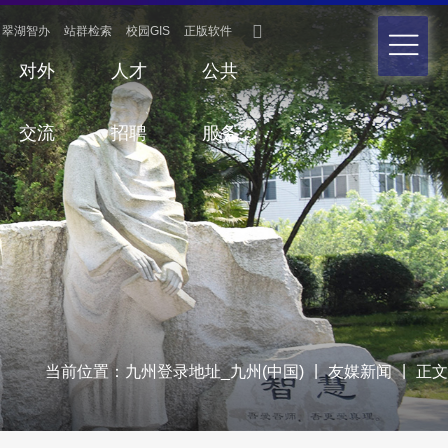

翠湖智办
站群检索
校园GIS
正版软件
对外
人才
公共
交流
招聘
服务
|
|
当前位置：
九州登录地址_九州(中国)
友媒新闻
正文